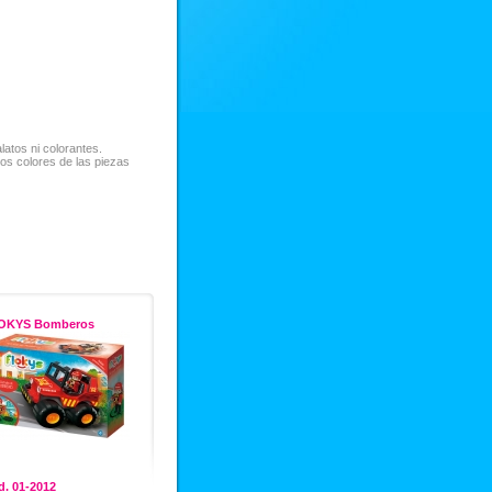
atos ni colorantes.
Los colores de las piezas
OKYS Bomberos
. 01-2012