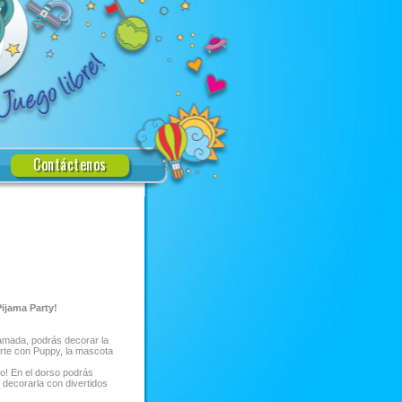
Contáctenos
Pijama Party!
ijamada, podrás decorar la
irte con Puppy, la mascota
go! En el dorso podrás
y decorarla con divertidos