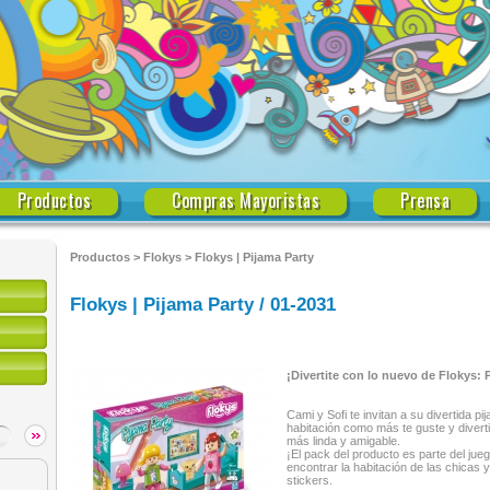
Productos
Compras Mayoristas
Prensa
Productos
>
Flokys
>
Flokys | Pijama Party
Flokys | Pijama Party / 01-2031
¡Divertite con lo nuevo de Flokys: 
Cami y Sofi te invitan a su divertida p
habitación como más te guste y divert
más linda y amigable.
¡El pack del producto es parte del jue
encontrar la habitación de las chicas 
stickers.