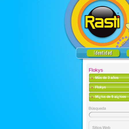
Identidad
Flokys
Más de 3 años
Flokys
Mï¿½s de 5 aï¿½os