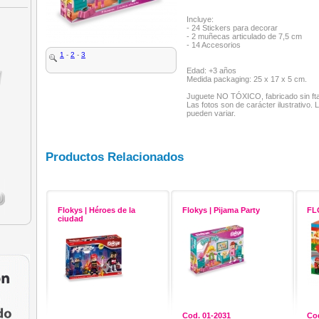
Incluye:
- 24 Stickers para decorar
- 2 muñecas articulado de 7,5 cm
- 14 Accesorios
1
-
2
-
3
Edad: +3 años
Medida packaging: 25 x 17 x 5 cm.
Juguete NO TÓXICO, fabricado sin ftal
Las fotos son de carácter ilustrativo. 
pueden variar.
Productos Relacionados
Flokys | Héroes de la
Flokys | Pijama Party
FL
ciudad
Cod. 01-2031
Cod