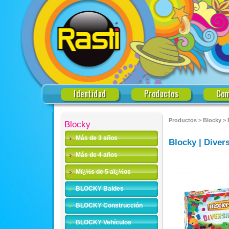
Identidad
Productos
Com
Productos
>
Blocky
>
Blocky
Más de 3 años
Blocky | Diver
Más de 4 años
Mï¿½s de 5 aï¿½os
BLOCKY Baldes
BLOCKY Construcción
BLOCKY Vehículos