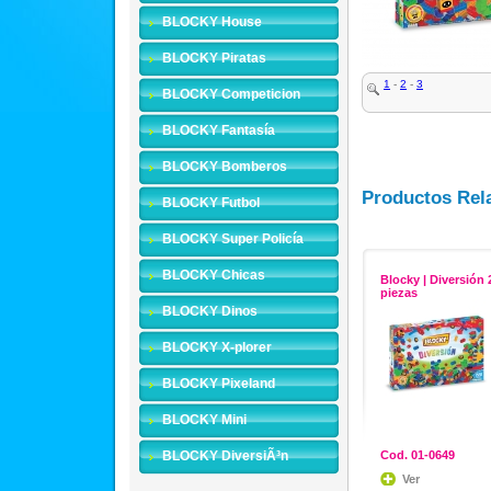
BLOCKY House
BLOCKY Piratas
1
-
2
-
3
BLOCKY Competicion
BLOCKY Fantasía
BLOCKY Bomberos
Productos Rel
BLOCKY Futbol
BLOCKY Super Policía
BLOCKY Chicas
Blocky | Diversión 
piezas
BLOCKY Dinos
BLOCKY X-plorer
BLOCKY Pixeland
BLOCKY Mini
BLOCKY DiversiÃ³n
Cod. 01-0649
Ver