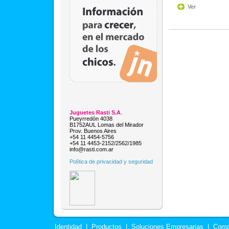
Ver
Juguetes Rasti S.A
.
Pueyrredón 4038
B1752AUL Lomas del Mirador
Prov. Buenos Aires
+54 11 4454-5756
+54 11 4453-2152/2562/1985
info@rasti.com.ar
Política de privacidad y seguridad
Identidad
|
Productos
|
Soluciones Empresarias
|
Comp