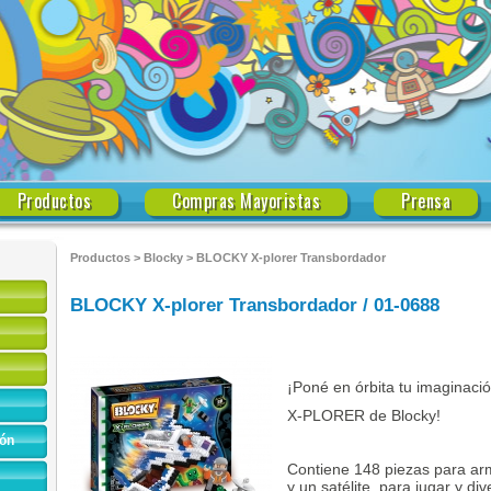
Productos
Compras Mayoristas
Prensa
Productos
>
Blocky
>
BLOCKY X-plorer Transbordador
BLOCKY X-plorer Transbordador / 01-0688
¡Poné en órbita tu imaginació
X-PLORER de Blocky!
ón
Contiene 148 piezas para ar
y un satélite, para jugar y dive