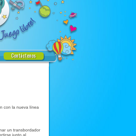
Contáctenos
n con la nueva línea 
mar un transbordador 
rtirse junto al 