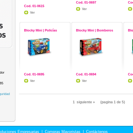
Cod. 01-0697
Cod
Cod. 01-0615
Ver
Ver
Blocky Mini | Policías
Blocky Mini | Bomberos
Blo
dor
Cod. 01-0695
Cod. 01-0694
Cod
Ver
Ver
985
guridad
1
siguiente »
(pagina 1 de 5)
oluciones Empresarias
|
Compras Mayoristas
|
Contáctenos