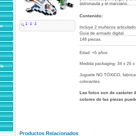
astronauta y el marciano.
Contenido:
1
-
2
-
3
on
Incluye 2 muñecos articulados
Guía de armado digital.
148 piezas.

Edad: +5 años
Medida packaging: 34 x 25 x
ía
Juguete NO TÓXICO, fabricado 
colorantes.
Las fotos son de carácter il
colores de las piezas puede
Productos Relacionados