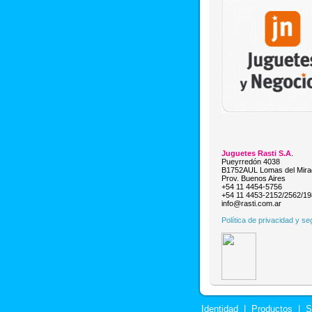
Juguetes Rasti S.A
.
Pueyrredón 4038
B1752AUL Lomas del Mira
Prov. Buenos Aires
+54 11 4454-5756
+54 11 4453-2152/2562/1
info@rasti.com.ar
Política de privacidad y se
Identidad
|
Productos
|
S