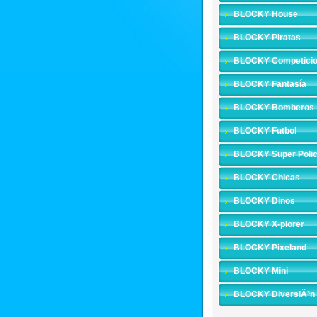
BLOCKY House
BLOCKY Piratas
BLOCKY Competici
BLOCKY Fantasía
BLOCKY Bomberos
BLOCKY Futbol
BLOCKY Super Polic
BLOCKY Chicas
BLOCKY Dinos
BLOCKY X-plorer
BLOCKY Pixeland
BLOCKY Mini
BLOCKY DiversiÃ³n