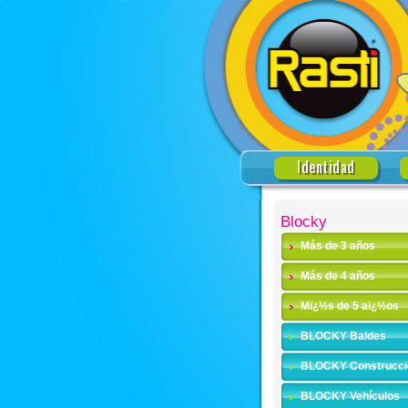
Identidad
Blocky
Más de 3 años
Más de 4 años
Mï¿½s de 5 aï¿½os
BLOCKY Baldes
BLOCKY Construcci
BLOCKY Vehículos