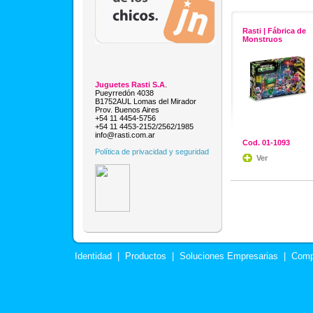
Rasti | Fábrica de
Monstruos
Juguetes Rasti S.A
.
Pueyrredón 4038
B1752AUL Lomas del Mirador
Prov. Buenos Aires
+54 11 4454-5756
+54 11 4453-2152/2562/1985
info@rasti.com.ar
Cod. 01-1093
Política de privacidad y seguridad
Ver
Identidad
|
Productos
|
Soluciones Empresarias
|
Comp