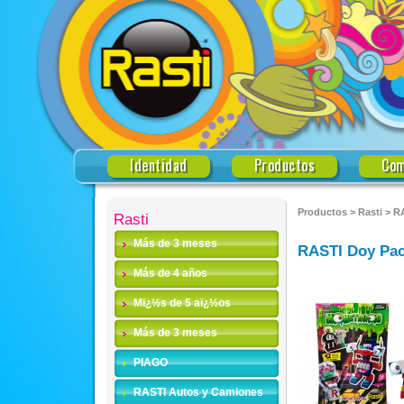
Identidad
Productos
Com
Productos
>
Rasti
>
RA
Rasti
Más de 3 meses
RASTI Doy Pack
Más de 4 años
Mï¿½s de 5 aï¿½os
Más de 3 meses
PIAGO
RASTI Autos y Camiones