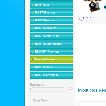
RASTI Mix
RASTI Básicas
1
-
2
-
3
RASTI Policías
RASTI Motobox
RASTI Monstruos
RASTI Multimodelos
BLOCKY Pixeland
Más de 3 años
RASTI Dinos
RASTI Formula R
Productos Rel