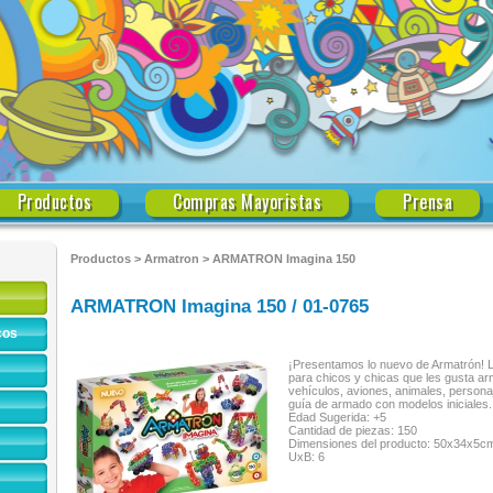
Productos
Compras Mayoristas
Prensa
Productos
>
Armatron
>
ARMATRON Imagina 150
ARMATRON Imagina 150 / 01-0765
cos
¡Presentamos lo nuevo de Armatrón! La
para chicos y chicas que les gusta ar
vehículos, aviones, animales, person
guía de armado con modelos iniciales.
Edad Sugerida: +5
Cantidad de piezas: 150
Dimensiones del producto: 50x34x5c
UxB: 6