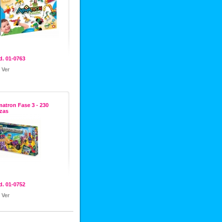
. 01-0763
Ver
atron Fase 3 - 230
zas
. 01-0752
Ver