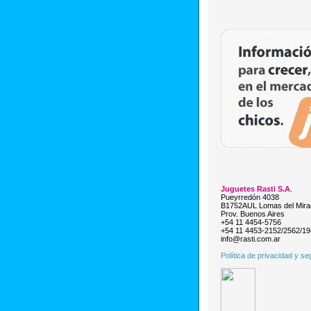
Juguetes Rasti S.A
.
Pueyrredón 4038
B1752AUL Lomas del Mira
Prov. Buenos Aires
+54 11 4454-5756
+54 11 4453-2152/2562/1
info@rasti.com.ar
Política de privacidad y se