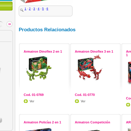
1
-
2
-
3
-
4
-
5
-
6
Productos Relacionados
Armatron Dinoflex 2 en 1
Armatron Dinoflex 3 en 1
Ar
1
Cod. 01-0769
Cod. 01-0770
Cod
Ver
Ver
Armatron Policías 2 en 1
Armatron Competición
AR