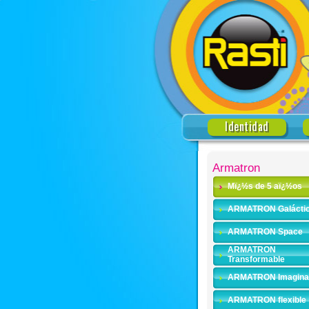
Identidad
Armatron
Mï¿½s de 5 aï¿½os
ARMATRON Galácti
ARMATRON Space
ARMATRON
Transformable
ARMATRON Imagina
ARMATRON flexible