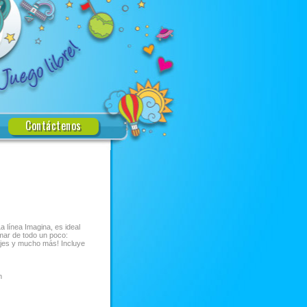
Contáctenos
 línea Imagina, es ideal
mar de todo un poco:
ajes y mucho más! Incluye
m