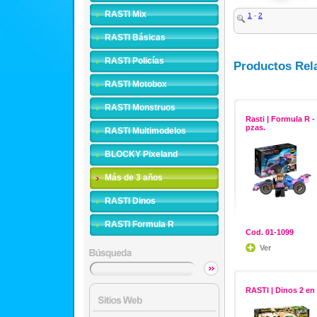
RASTI Mix
1
-
2
RASTI Básicas
RASTI Policías
Productos Rel
RASTI Motobox
RASTI Monstruos
Rasti | Formula R -
pzas.
RASTI Multimodelos
BLOCKY Pixeland
Más de 3 años
RASTI Dinos
RASTI Formula R
Cod. 01-1099
Ver
RASTI | Dinos 2 en