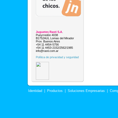
Juguetes Rasti S.A
.
Pueyrredón 4038
B1752AUL Lomas del Mirador
Prov. Buenos Aires
+54 11 4454-5756
+54 11 4453-2152/2562/1985
info@rasti.com.ar
Política de privacidad y seguridad
Identidad
|
Productos
|
Soluciones Empresarias
|
Comp