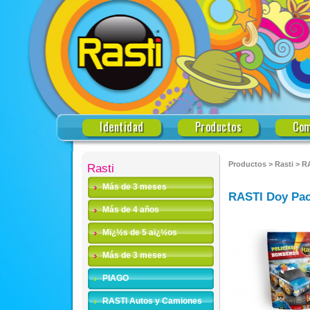
Identidad
Productos
Com
Productos
>
Rasti
>
RA
Rasti
Más de 3 meses
RASTI Doy Pac
Más de 4 años
Mï¿½s de 5 aï¿½os
Más de 3 meses
PIAGO
RASTI Autos y Camiones