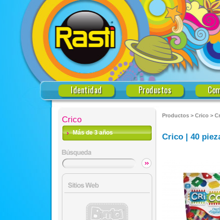
Identidad
Productos
Com
Productos
>
Crico
>
Cr
Crico
Más de 3 años
Crico | 40 piez