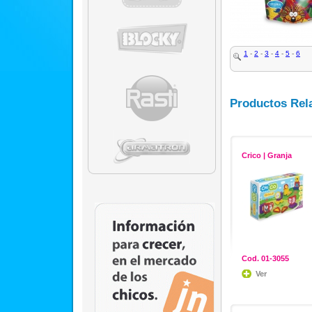
1
-
2
-
3
-
4
-
5
-
6
Productos Rel
Crico | Granja
Cod. 01-3055
Ver