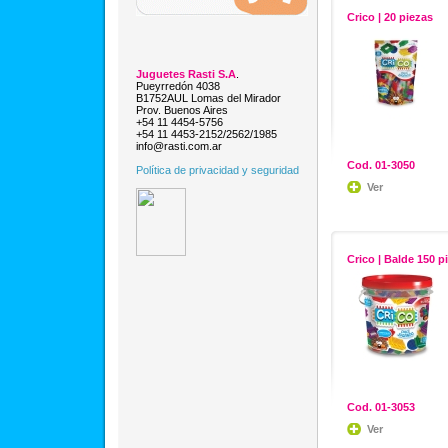
Crico | 20 piezas
Juguetes Rasti S.A
.
Pueyrredón 4038
B1752AUL Lomas del Mirador
Prov. Buenos Aires
+54 11 4454-5756
+54 11 4453-2152/2562/1985
info@rasti.com.ar
Cod. 01-3050
Política de privacidad y seguridad
Ver
Crico | Balde 150 p
Cod. 01-3053
Ver