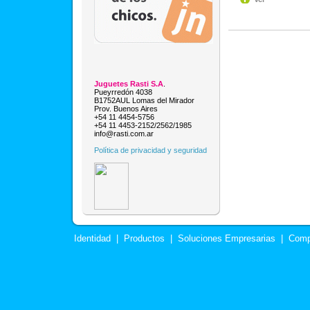
Juguetes Rasti S.A
.
Pueyrredón 4038
B1752AUL Lomas del Mirador
Prov. Buenos Aires
+54 11 4454-5756
+54 11 4453-2152/2562/1985
info@rasti.com.ar
Política de privacidad y seguridad
Identidad
|
Productos
|
Soluciones Empresarias
|
Comp