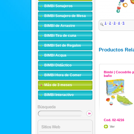
BIMBI Sonajeros
BIMBI Sonajero de Mesa
1
-
2
-
3
-
4
-
5
BIMBI de Arrastre
BIMBI Tira de cuna
BIMBI Set de Regalos
Productos Rel
BIMBI Acqua
BIMBI Didáctico
Bimbi | Cocodrilo p
BIMBI Hora de Comer
baño
Más de 3 meses
BIMBI Interactivo
Cod. 02-4216
Ver