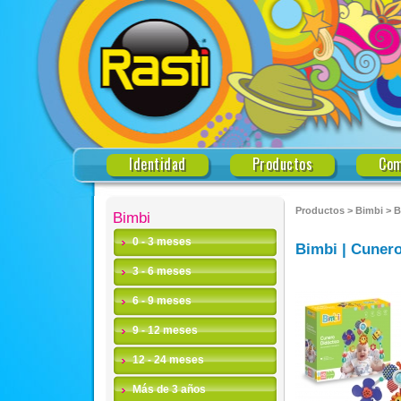
Identidad
Productos
Com
Productos
>
Bimbi
>
B
Bimbi
0 - 3 meses
Bimbi | Cunero
3 - 6 meses
6 - 9 meses
9 - 12 meses
12 - 24 meses
Más de 3 años