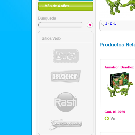
Más de 4 años
1
-
2
-
3
Productos Rel
Armatron Dinoflex 
Cod. 01-0769
Ver