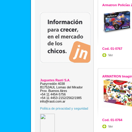
Armatron Policías 
Cod. 01-0767
Ver
ARMATRON Imagin
Juguetes Rasti S.A
.
Pueyrredón 4038
B1752AUL Lomas del Mirador
Prov. Buenos Aires
+54 11 4454-5756
+54 11 4453-2152/2562/1985
info@rasti.com.ar
Política de privacidad y seguridad
Cod. 01-0764
Ver