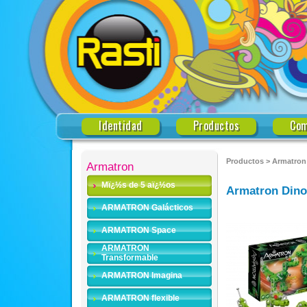
Identidad
Productos
Com
Productos
>
Armatron
Armatron
Mï¿½s de 5 aï¿½os
Armatron Dinof
ARMATRON Galácticos
ARMATRON Space
ARMATRON
Transformable
ARMATRON Imagina
ARMATRON flexible